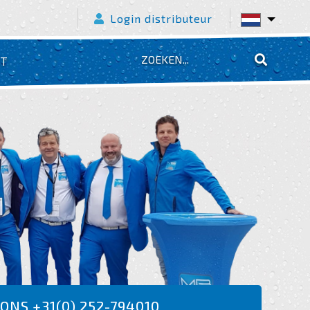
Login distributeur
CT
ONS +31(0) 252-794010