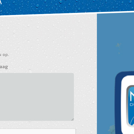
A
u op.
aag