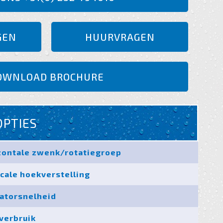
GEN
HUURVRAGEN
OWNLOAD BROCHURE
OPTIES
izontale zwenk/rotatiegroep
icale hoekverstelling
latorsnelheid
verbruik