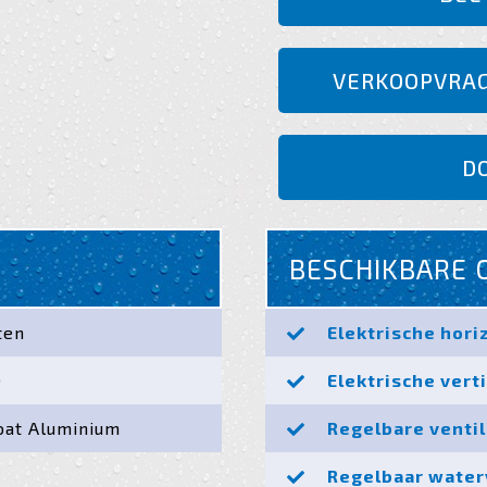
VERKOOPVRA
D
BESCHIKBARE 
ten
Elektrische hor
0
Elektrische vert
at Aluminium
Regelbare venti
Regelbaar water