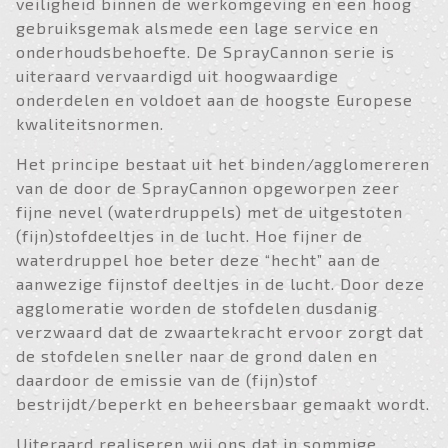
veiligheid binnen de werkomgeving en een hoog
gebruiksgemak alsmede een lage service en
onderhoudsbehoefte. De SprayCannon serie is
uiteraard vervaardigd uit hoogwaardige
onderdelen en voldoet aan de hoogste Europese
kwaliteitsnormen.
Het principe bestaat uit het binden/agglomereren
van de door de SprayCannon opgeworpen zeer
fijne nevel (waterdruppels) met de uitgestoten
(fijn)stofdeeltjes in de lucht. Hoe fijner de
waterdruppel hoe beter deze “hecht” aan de
aanwezige fijnstof deeltjes in de lucht. Door deze
agglomeratie worden de stofdelen dusdanig
verzwaard dat de zwaartekracht ervoor zorgt dat
de stofdelen sneller naar de grond dalen en
daardoor de emissie van de (fijn)stof
bestrijdt/beperkt en beheersbaar gemaakt wordt.
Uiteraard realiseren wij ons dat in sommige