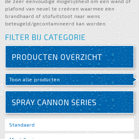
de zeer eenvoudige mogelijkheid om een wand of
plafond van nevel te creëren waarmee een
brandhaard of stofuitstoot naar wens
beteugeld/gecontamineerd kan worden.
FILTER BIJ CATEGORIE
PRODUCTEN OVERZICHT
Toon alle producten
SPRAY CANNON SERIES
Standaard