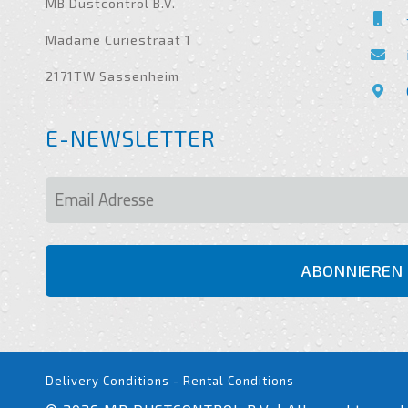
MB Dustcontrol B.V.
Madame Curiestraat 1
2171TW Sassenheim
Delivery Conditions
-
Rental Conditions