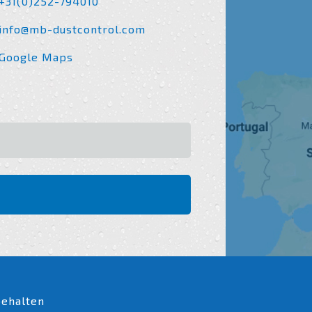
+31(0)252-794010
info@mb-dustcontrol.com
Google Maps
behalten