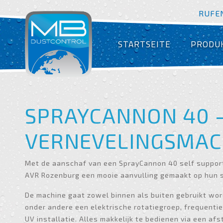
RUFEN
STARTSEITE
PRODU
SPRAYCANNON 40 
VERNEVELINGSMAC
Met de aanschaf van een SprayCannon 40 self support
AVR Rozenburg een mooie aanvulling gemaakt op hun 
De machine gaat zowel binnen als buiten gebruikt word
onder andere een elektrische rotatiegroep, frequenti
UV installatie. Alles makkelijk te bedienen via een af