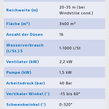
20-35 m (bei
Reichweite (m)
Windstille cond.)
Fläche (m²)
3400 m²
Anzahl der Düsen
16
Wasserverbrauch
1-1000 l/St
(l/St.) 5
Ventilator (kW)
2,2 kW
Pumpe (kW)
1,5 kW
Arbeitsdruck (bar)
40 Bar
Vertikaler Winkel (°)
-15 bis 60°
Schwenkwinkel (°)
0-320°